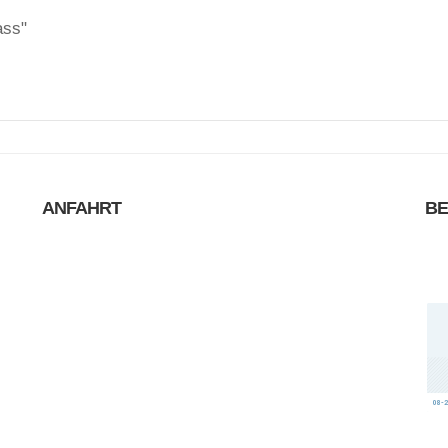
ass"
ANFAHRT
B